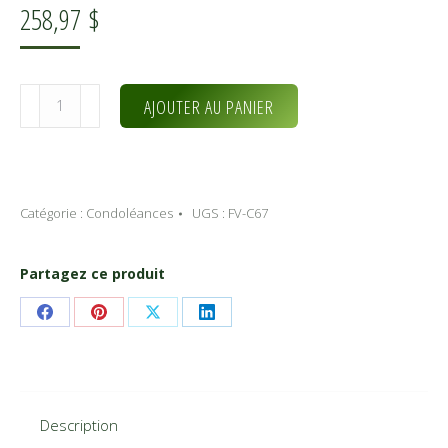
258,97
$
quantité
Alternative:
AJOUTER AU PANIER
de
SOUVENIRS
FLEURIS
(FV-
Catégorie :
Condoléances
UGS :
FV-C67
C67)
Partagez ce produit
Share
Share
Share
Share
on
on
on
on
Facebook
Pinterest
X
LinkedIn
Description