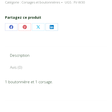
et
Catégorie :
Corsages et boutonnières
UGS :
FV-W30
1
corsage
Partagez ce produit
du
Fleuriste
Share
Share
Share
Share
Valleyfield
on
on
on
on
Facebook
Pinterest
X
LinkedIn
Description
Avis (0)
1 boutonnière et 1 corsage.