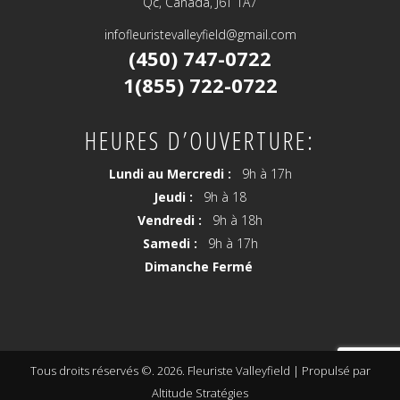
Qc, Canada, J6T 1A7
infofleuristevalleyfield@gmail.com
(450) 747-0722
1(855) 722-0722
HEURES D’OUVERTURE:
Lundi au Mercredi :
9h à 17h
Jeudi :
9h à 18
Vendredi :
9h à 18h
Samedi :
9h à 17h
Dimanche Fermé
Tous droits réservés ©. 2026. Fleuriste Valleyfield |
Propulsé par
Altitude Stratégies