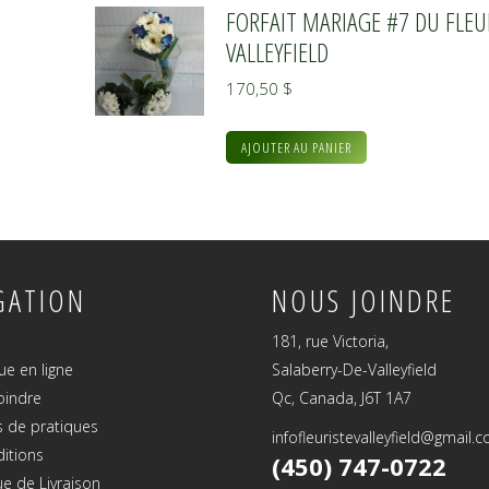
FORFAIT MARIAGE #7 DU FLEU
VALLEYFIELD
170,50
$
AJOUTER AU PANIER
GATION
NOUS JOINDRE
181, rue Victoria,
ue en ligne
Salaberry-De-Valleyfield
oindre
Qc, Canada, J6T 1A7
 de pratiques
infofleuristevalleyfield@gmail.
ditions
(450) 747-0722
ue de Livraison