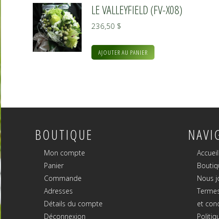
LE VALLEYFIELD (FV-X08)
236,50
$
AJOUTER AU PANIER
BOUTIQUE
NAVI
Mon compte
Accueil
Panier
Boutiq
Commande
Nous j
Adresses
Termes
Détails du compte
et con
Déconnexion
Politiq