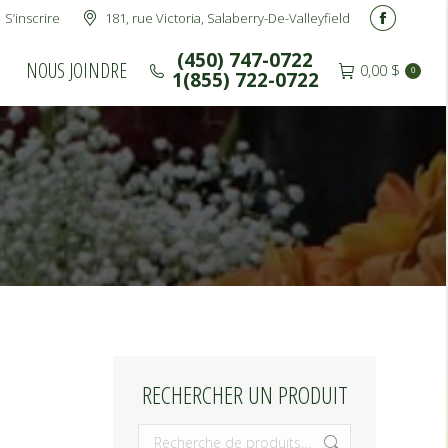
S’inscrire
181, rue Victoria, Salaberry-De-Valleyfield
(450) 747-0722
NOUS JOINDRE
Facebook
0,00
$
0
1(855) 722-0722
page
(450) 747-0722
NOUS JOINDRE
0,00
$
0
1(855) 722-0722
opens
in
new
window
RECHERCHER UN PRODUIT