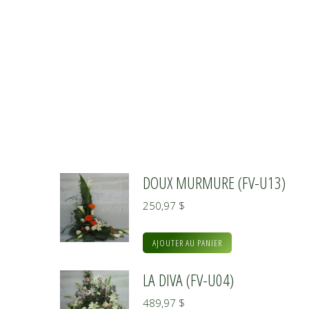
DOUX MURMURE (FV-U13)
250,97
$
AJOUTER AU PANIER
LA DIVA (FV-U04)
489,97
$