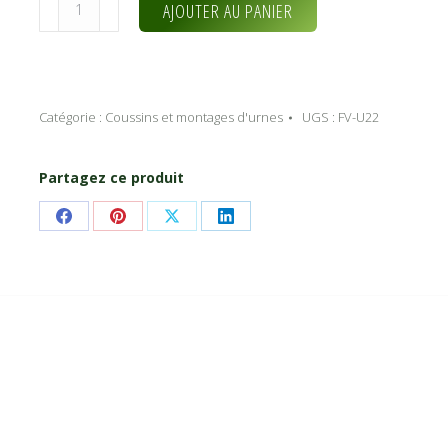
quantité
Alternative:
AJOUTER AU PANIER
de
Honneur
à
toi
Catégorie :
Coussins et montages d'urnes
UGS :
FV-U22
(FV-
U22)
Partagez ce produit
Share
Share
Share
Share
on
on
on
on
Facebook
Pinterest
X
LinkedIn