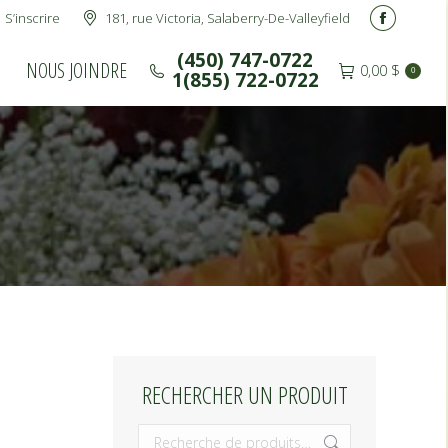
S’inscrire
181, rue Victoria, Salaberry-De-Valleyfield
(450) 747-0722
NOUS JOINDRE
Facebook
0,00
$
0
1(855) 722-0722
page
(450) 747-0722
NOUS JOINDRE
0,00
$
0
1(855) 722-0722
opens
in
new
window
RECHERCHER UN PRODUIT