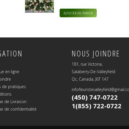
AJOUTER AU PANIER
GATION
NOUS JOINDRE
181, rue Victoria,
ue en ligne
Salaberry-De-Valleyfield
oindre
Qc, Canada, J6T 1A7
 de pratiques
infofleuristevalleyfield@gmail.
ditions
(450) 747-0722
ue de Livraison
1(855) 722-0722
ue de confidentialité