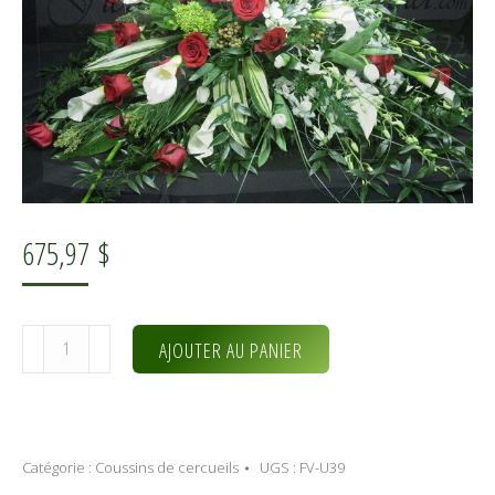
675,97
$
quantité
Alternative:
AJOUTER AU PANIER
de
Jardin
d'amour
(FV-
Catégorie :
Coussins de cercueils
UGS :
FV-U39
U39)