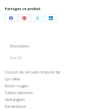
Partagez ce produit
Share
Share
Share
Share
on
on
on
on
Facebook
Pinterest
X
LinkedIn
Description
Avis (0)
Coussin de cercueil composé de;
Lys callas
Roses rouges
Tulipes blanches
Hydrangées
Dendrobium