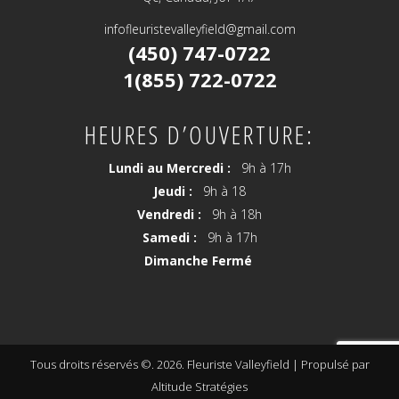
infofleuristevalleyfield@gmail.com
(450) 747-0722
1(855) 722-0722
HEURES D’OUVERTURE:
Lundi au Mercredi :
9h à 17h
Jeudi :
9h à 18
Vendredi :
9h à 18h
Samedi :
9h à 17h
Dimanche Fermé
Tous droits réservés ©. 2026. Fleuriste Valleyfield |
Propulsé par
Altitude Stratégies