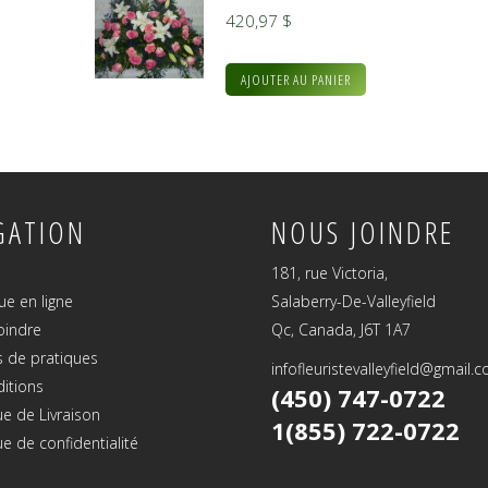
420,97
$
AJOUTER AU PANIER
GATION
NOUS JOINDRE
181, rue Victoria,
ue en ligne
Salaberry-De-Valleyfield
oindre
Qc, Canada, J6T 1A7
 de pratiques
infofleuristevalleyfield@gmail.
ditions
(450) 747-0722
ue de Livraison
1(855) 722-0722
ue de confidentialité