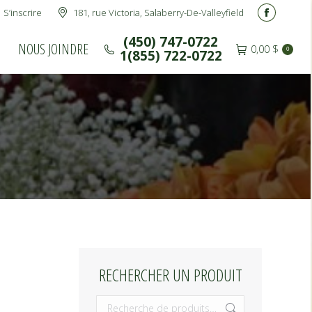
S’inscrire
181, rue Victoria, Salaberry-De-Valleyfield
(450) 747-0722
NOUS JOINDRE
Facebook
0,00
$
0
1(855) 722-0722
page
(450) 747-0722
NOUS JOINDRE
0,00
$
0
1(855) 722-0722
opens
in
new
window
RECHERCHER UN PRODUIT