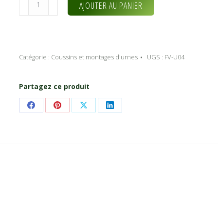
quantité
Alternative:
AJOUTER AU PANIER
de
La
diva
(FV-
Catégorie :
Coussins et montages d'urnes
UGS :
FV-U04
U04)
Partagez ce produit
Share
Share
Share
Share
on
on
on
on
Facebook
Pinterest
X
LinkedIn