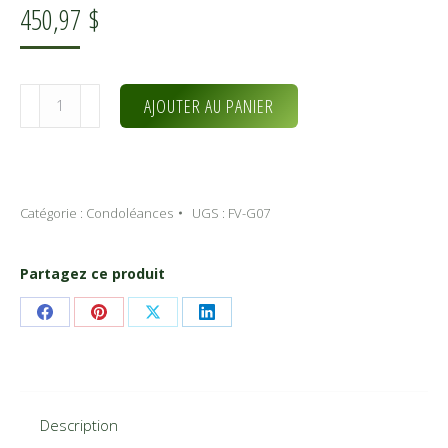
450,97
$
quantité
Alternative:
AJOUTER AU PANIER
de
La
majestueuse
2
Catégorie :
Condoléances
UGS :
FV-G07
(FV-
G07)
Partagez ce produit
Share
Share
Share
Share
on
on
on
on
Facebook
Pinterest
X
LinkedIn
Description