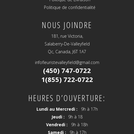
Politique de confidentialité
NOUS JOINDRE
181, rue Victoria,
Salaberry-De-Valleyfield
Qc, Canada, J6T 1A7
infofleuristevalleyfield@gmail.com
(450) 747-0722
1(855) 722-0722
HEURES D’OUVERTURE:
Lundi au Mercredi :
9h à 17h
Jeudi :
9h à 18
Vendredi :
9h à 18h
Samedi :
9h à 17h