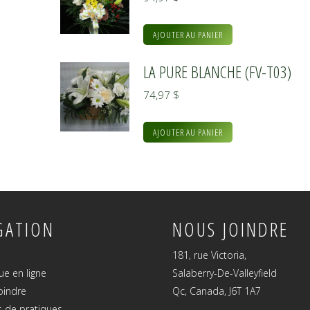
AJOUTER AU PANIER
LA PURE BLANCHE (FV-T03)
74,97
$
AJOUTER AU PANIER
GATION
NOUS JOINDRE
181, rue Victoria,
ue en ligne
Salaberry-De-Valleyfield
oindre
Qc, Canada, J6T 1A7
 de pratiques