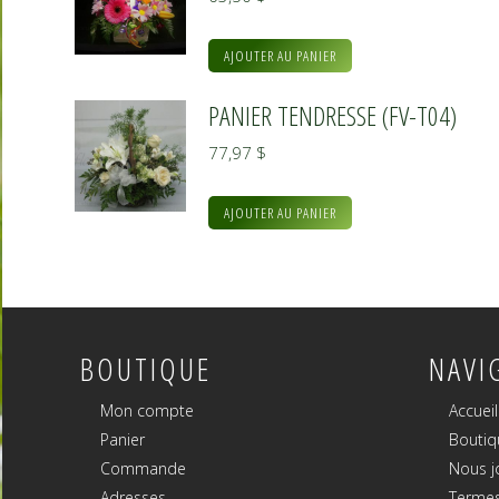
AJOUTER AU PANIER
PANIER TENDRESSE (FV-T04)
77,97
$
AJOUTER AU PANIER
BOUTIQUE
NAVI
Mon compte
Accueil
Panier
Boutiq
Commande
Nous j
Adresses
Termes