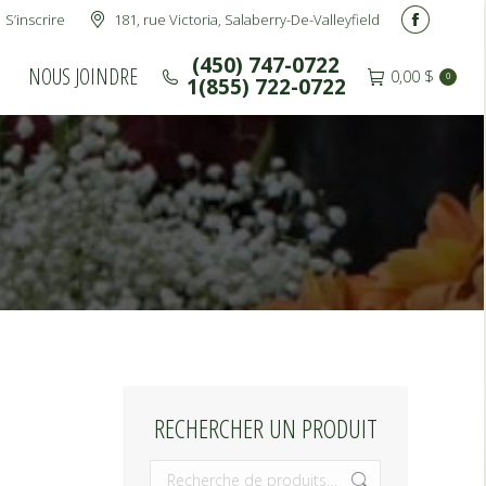
S’inscrire
181, rue Victoria, Salaberry-De-Valleyfield
(450) 747-0722
NOUS JOINDRE
Facebook
0,00
$
0
1(855) 722-0722
page
(450) 747-0722
NOUS JOINDRE
0,00
$
0
1(855) 722-0722
opens
in
new
window
RECHERCHER UN PRODUIT