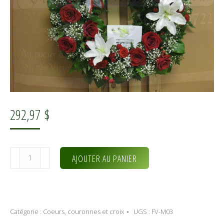
292,97
$
quantité
Alternative:
AJOUTER AU PANIER
de
Repos
éternel
(FV-
Catégorie :
Coeurs, couronnes et croix
UGS :
FV-M03
M03)