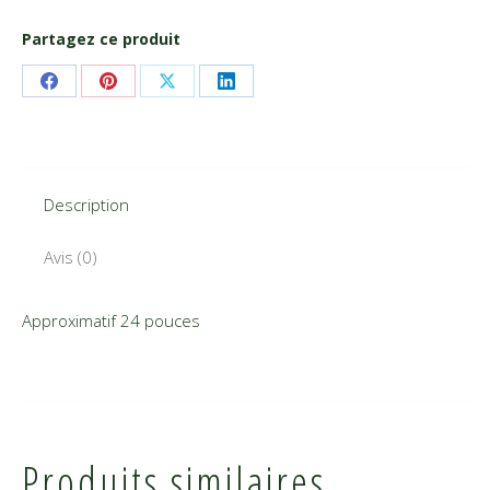
Partagez ce produit
Share
Share
Share
Share
on
on
on
on
Facebook
Pinterest
X
LinkedIn
Description
Avis (0)
Approximatif 24 pouces
Produits similaires