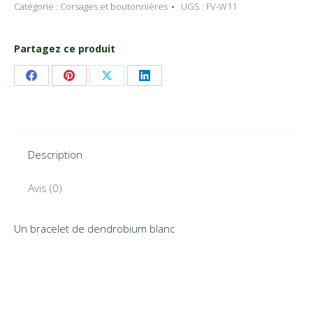
#
Catégorie :
Corsages et boutonnières
UGS :
FV-W11
11
du
Partagez ce produit
Fleuriste
Valleyfield
Share
Share
Share
Share
on
on
on
on
Facebook
Pinterest
X
LinkedIn
Description
Avis (0)
Un bracelet de dendrobium blanc