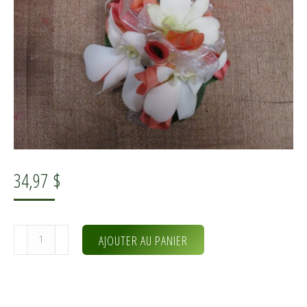
34,97
$
quantité
Alternative:
AJOUTER AU PANIER
de
Un
bracelet