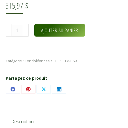
315,97
$
quantité
Alternative:
AJOUTER AU PANIER
de
Tropicale
(FV-
C69)
Catégorie :
Condoléances
UGS :
FV-C69
Partagez ce produit
Share
Share
Share
Share
on
on
on
on
Facebook
Pinterest
X
LinkedIn
Description