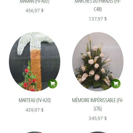
MAMAN (FV-A03)
MARCHES DU PARADIS (FV-
C48)
456,97
$
137,97
$
MARTEAU (FV-A20)
MÉMOIRE IMPÉRISSABLE (FV-
U76)
439,97
$
345,97
$