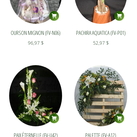
OURSON MIGNON (FV-N06)
PACHIRA AQUATICA (FV-P01)
96,97
$
52,97
$
PAIX ÉTERNELLE (FV-U42)
PALETTE (FV-A12)