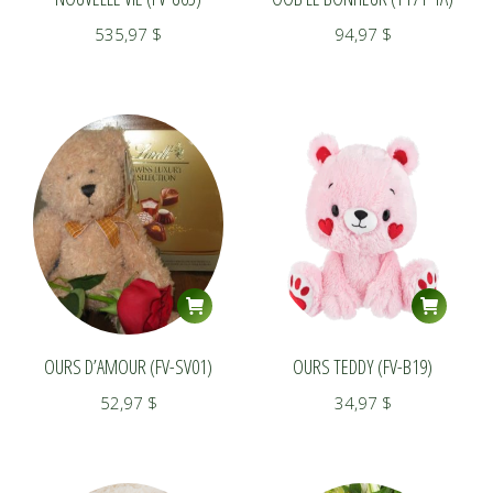
535,97
$
94,97
$
OURS D’AMOUR (FV-SV01)
OURS TEDDY (FV-B19)
52,97
$
34,97
$