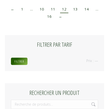
←
1
…
10
11
12
13
14
…
16
→
FILTRER PAR TARIF
Prix
Prix
Prix :
—
FILTRER
min
max
RECHERCHER UN PRODUIT