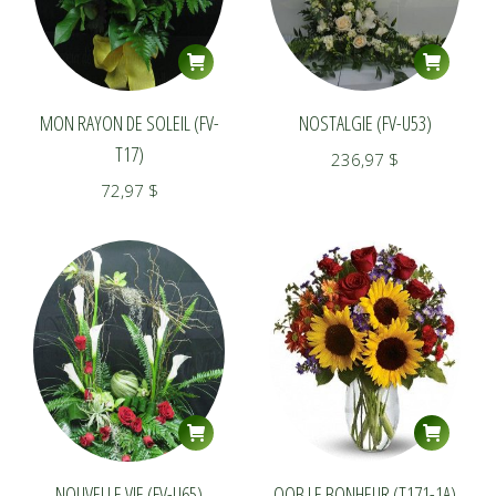
MON RAYON DE SOLEIL (FV-
NOSTALGIE (FV-U53)
T17)
236,97
$
72,97
$
NOUVELLE VIE (FV-U65)
OOB LE BONHEUR (T171-1A)