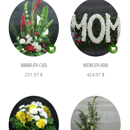
MIAMI (FV-C60)
MOM (FV-A04)
251,97
$
424,97
$