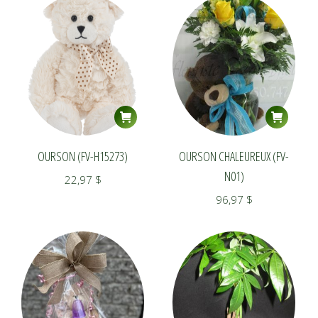
OURSON (FV-H15273)
OURSON CHALEUREUX (FV-
N01)
22,97
$
96,97
$