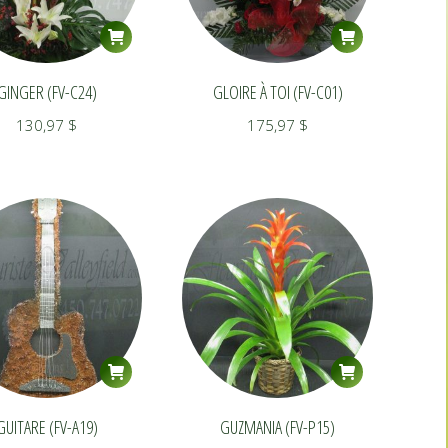
GINGER (FV-C24)
GLOIRE À TOI (FV-C01)
130,97
$
175,97
$
GUITARE (FV-A19)
GUZMANIA (FV-P15)