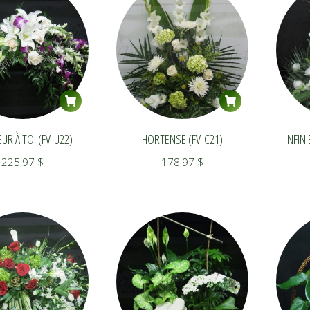
R À TOI (FV-U22)
HORTENSE (FV-C21)
INFIN
225,97
$
178,97
$