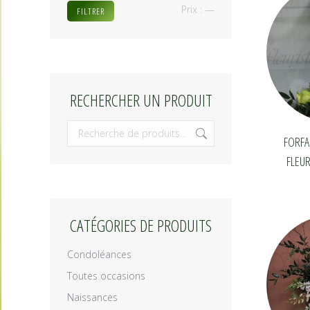
Prix
Prix
Prix :
—
FILTRER
min
max
RECHERCHER UN PRODUIT
FORFA
FLEUR
CATÉGORIES DE PRODUITS
Condoléances
Toutes occasions
Naissances