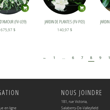
 D’AMOUR (FV-U39)
JARDIN DE PLANTES (FV-P03)
JARDIN
675,97
$
140,97
$
←
1
…
6
7
8
9
GATION
NOUS JOINDRE
181, rue Victoria,
ue en ligne
Salaberry-De-Valleyfield