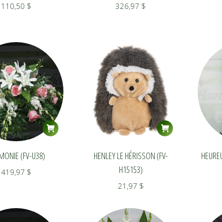
110,50
$
326,97
$
MONIE (FV-U38)
HENLEY LE HÉRISSON (FV-
HEUREU
H15153)
419,97
$
21,97
$