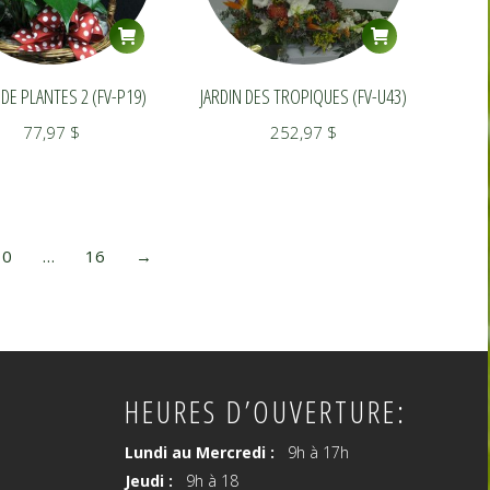
 DE PLANTES 2 (FV-P19)
JARDIN DES TROPIQUES (FV-U43)
77,97
$
252,97
$
10
…
16
→
HEURES D’OUVERTURE:
Lundi au Mercredi :
9h à 17h
Jeudi :
9h à 18