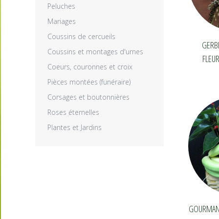
Peluches
Mariages
Coussins de cercueils
GERB
Coussins et montages d'urnes
FLEUR
Coeurs, couronnes et croix
Pièces montées (funéraire)
Corsages et boutonnières
Roses éternelles
Plantes et Jardins
GOURMANDI