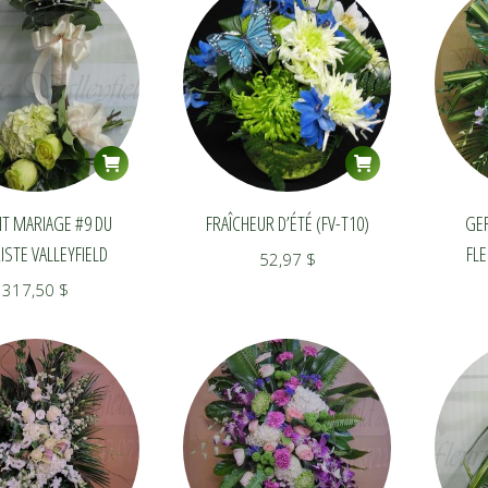
IT MARIAGE #9 DU
FRAÎCHEUR D’ÉTÉ (FV-T10)
GE
ISTE VALLEYFIELD
FLE
52,97
$
317,50
$