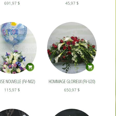
691,97
$
45,97
$
SE NOUVELLE (FV-N02)
HOMMAGE GLORIEUX (FV-U20)
115,97
$
650,97
$