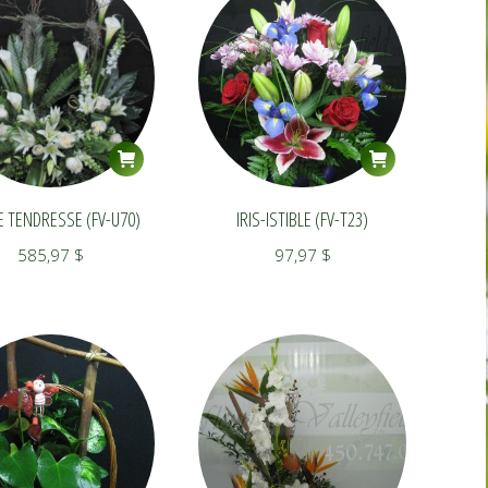
IE TENDRESSE (FV-U70)
IRIS-ISTIBLE (FV-T23)
585,97
$
97,97
$